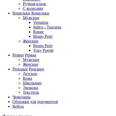
Ручная кладь
С колесами
Кошельки
Кошельки
Мужские
Vernazza
Italico - Tuscania
Range
Bruno Perri
Женские
Bruno Perri
Tony Perotti
Ремни
Ремни
Мужские
Женские
Рюкзаки
Рюкзаки
Детские
Кожа
Школьные
Экокожа
Текстиль
Чемоданы
Обложки для документов
Кейсы