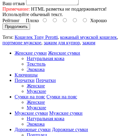
Ваш отзыв
Примечание:
HTML разметка не поддерживается!
Используйте обычный текст.
Рейтинг
Плохо
Хорошо
Продолжить
Теги:
Кошелек Tony Perotti
,
кожаный мужской кошелек
,
портмоне мужское
,
зажим для купюр
,
зажим
Женские сумки
Женские сумки
Натуральная кожа
Текстиль
Экокожа
Ключницы
Перчатки
Перчатки
Женские
Мужские
Сумки на пояс
Сумки на пояс
Женские
Мужские
Мужские сумки
Мужские сумки
Натуральная кожа
Экокожа
Дорожные сумки
Дорожные сумки
Портплед