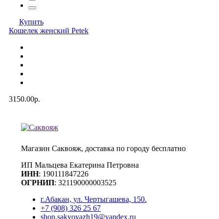
Купить
Кошелек женский Petek
3150.00р.
Магазин Саквояж, доставка по городу бесплатно
ИП Мальцева Екатерина Петровна
ИНН
:
190111847226
ОГРНИП
: 321190000003525
г.Абакан, ул. Чертыгашева, 150.
+7 (908) 326 25 67
shop.sakvoyazh19@yandex.ru