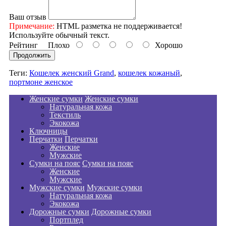
Ваш отзыв
Примечание:
HTML разметка не поддерживается!
Используйте обычный текст.
Рейтинг
Плохо
Хорошо
Продолжить
Теги:
Кошелек женский Grand
,
кошелек кожаный
,
портмоне женское
Женские сумки
Женские сумки
Натуральная кожа
Текстиль
Экокожа
Ключницы
Перчатки
Перчатки
Женские
Мужские
Сумки на пояс
Сумки на пояс
Женские
Мужские
Мужские сумки
Мужские сумки
Натуральная кожа
Экокожа
Дорожные сумки
Дорожные сумки
Портплед