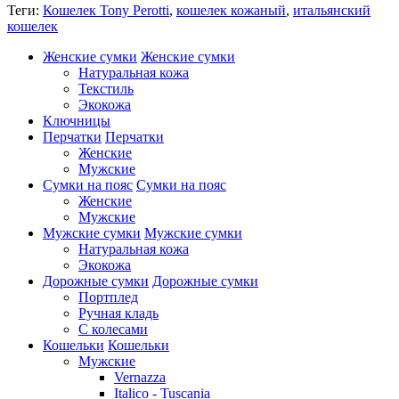
Теги:
Кошелек Tony Perotti
,
кошелек кожаный
,
итальянский
кошелек
Женские сумки
Женские сумки
Натуральная кожа
Текстиль
Экокожа
Ключницы
Перчатки
Перчатки
Женские
Мужские
Сумки на пояс
Сумки на пояс
Женские
Мужские
Мужские сумки
Мужские сумки
Натуральная кожа
Экокожа
Дорожные сумки
Дорожные сумки
Портплед
Ручная кладь
С колесами
Кошельки
Кошельки
Мужские
Vernazza
Italico - Tuscania